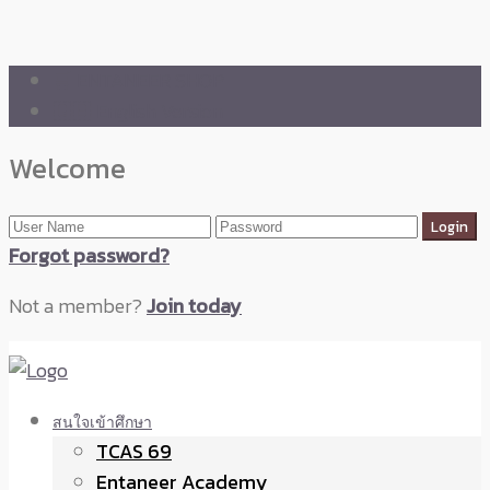
🛒 ENTANEER SHOP
🇬🇧 English Version
Welcome
Forgot password?
Not a member?
Join today
สนใจเข้าศึกษา
TCAS 69
Entaneer Academy