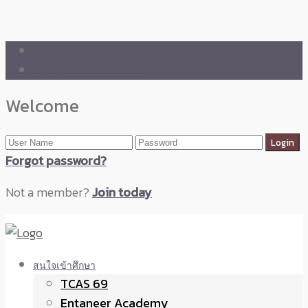
🛒 ENTANEER SHOP
🇬🇧 English Version
Welcome
Forgot password?
Not a member?
Join today
สนใจเข้าศึกษา
TCAS 69
Entaneer Academy