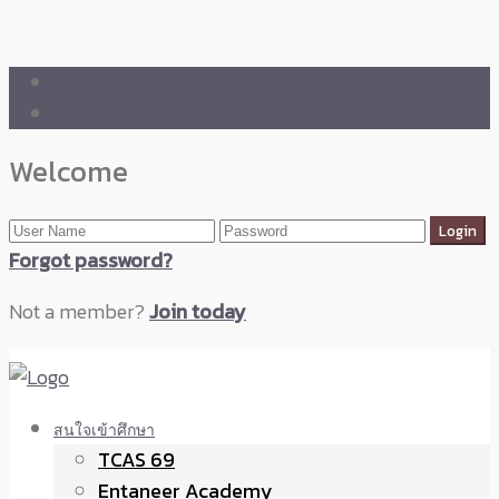
🛒 ENTANEER SHOP
🇬🇧 English Version
Welcome
Forgot password?
Not a member?
Join today
สนใจเข้าศึกษา
TCAS 69
Entaneer Academy