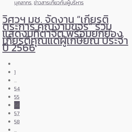
บุคลากร
,
ข่าวสารเกี่ยวกับผู้บริหาร
วิศวฯ มช. จัดงาน “เกียรติ
ตระการ คุณงามขจร” ร่วม
แสดงมุทิตาจิต พร้อมยกย่อง
เกียรติคุณแด่ผู้เกษียณ ประจำ
ปี 2566
1
…
54
55
56
57
58
…