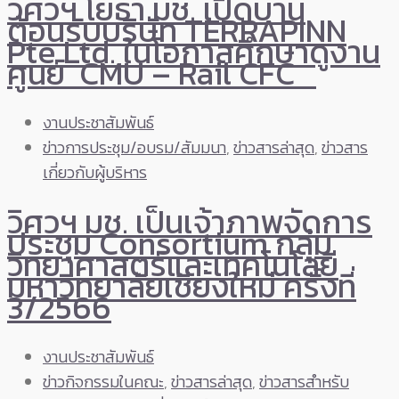
วิศวฯ โยธา มช. เปิดบ้าน
ต้อนรับบริษัท TERRAPINN
Pte Ltd. ในโอกาสศึกษาดูงาน
ศูนย์ CMU – Rail CFC
งานประชาสัมพันธ์
ข่าวการประชุม/อบรม/สัมมนา
,
ข่าวสารล่าสุด
,
ข่าวสาร
เกี่ยวกับผู้บริหาร
วิศวฯ มช. เป็นเจ้าภาพจัดการ
ประชุม Consortium กลุ่ม
วิทยาศาสตร์และเทคโนโลยี
มหาวิทยาลัยเชียงใหม่ ครั้งที่
3/2566
งานประชาสัมพันธ์
ข่าวกิจกรรมในคณะ
,
ข่าวสารล่าสุด
,
ข่าวสารสำหรับ