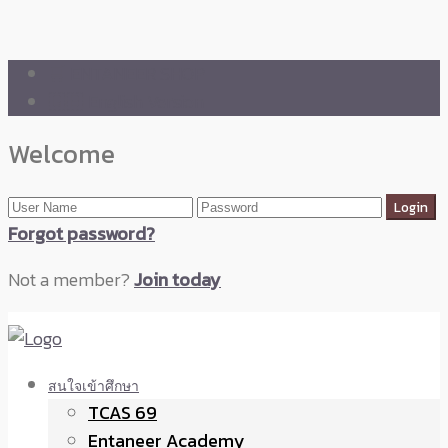
🛒 ENTANEER SHOP
🇬🇧 English Version
Welcome
Forgot password?
Not a member?
Join today
สนใจเข้าศึกษา
TCAS 69
Entaneer Academy