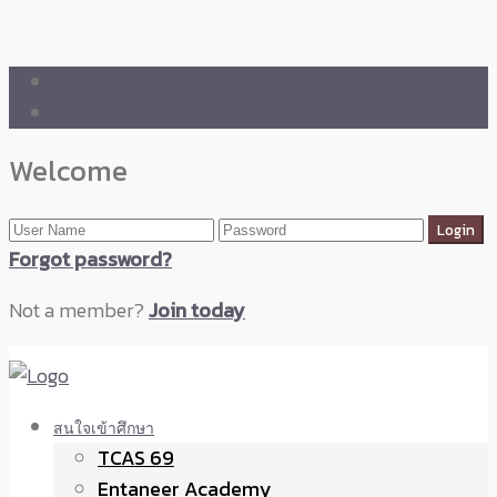
🛒 ENTANEER SHOP
🇬🇧 English Version
Welcome
Forgot password?
Not a member?
Join today
สนใจเข้าศึกษา
TCAS 69
Entaneer Academy