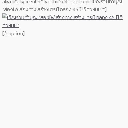
align="aligncenter" width="614" caption="เชิญร่วมทำบุญ
"ส่องไฟ ส่องทาง สร้างบารมี ฉลอง 45 ปี วิศวฯมช.""]
[/caption]