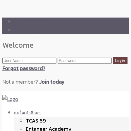
🛒 ENTANEER SHOP
🇬🇧 English Version
Welcome
Forgot password?
Not a member?
Join today
สนใจเข้าศึกษา
TCAS 69
Entaneer Academy