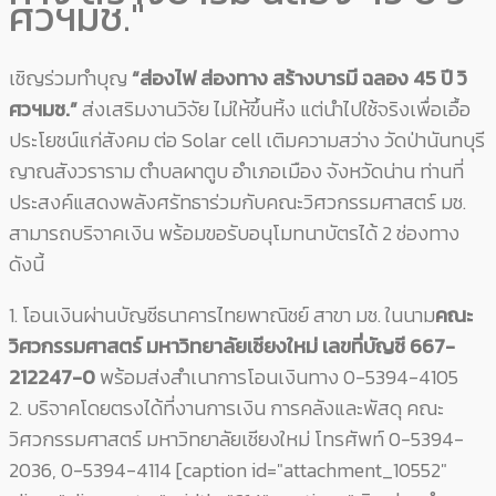
ศวฯมช."
เชิญร่วมทำบุญ
“ส่องไฟ ส่องทาง สร้างบารมี ฉลอง 45 ปี วิ
ศวฯมช.”
ส่งเสริมงานวิจัย ไม่ให้ขึ้นหิ้ง แต่นำไปใช้จริงเพื่อเอื้อ
ประโยชน์แก่สังคม ต่อ Solar cell เติมความสว่าง วัดป่านันทบุรี
ญาณสังวราราม ตำบลผาตูบ อำเภอเมือง จังหวัดน่าน
ท่านที่
ประสงค์แสดงพลังศรัทธาร่วมกับคณะวิศวกรรมศาสตร์ มช.
สามารถบริจาคเงิน พร้อมขอรับอนุโมทนาบัตรได้ 2 ช่องทาง
ดังนี้
1. โอนเงินผ่านบัญชีธนาคารไทยพาณิ
ชย์ สาขา มช. ในนาม
คณะ
วิศวกรรมศาสตร์ มหาวิทยาลัยเชียงใหม่ เลขที่บัญชี 667-
212247-0
พร้อมส่งสำเนาการโอนเงินทาง 0-5394-4105
2. บริจาคโดยตรงได้ที่งานการเงิน การคลังและพัสดุ คณะ
วิศวกรรมศาสตร์ มหาวิทยาลัยเชียงใหม่ โทรศัพท์ 0-5394-
2036, 0-5394-4114 [caption id="attachment_10552"