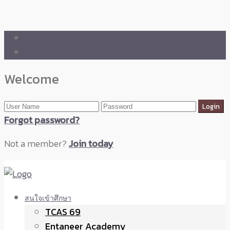
🛒 ENTANEER SHOP
🇬🇧 English Version
Welcome
Forgot password?
Not a member?
Join today
สนใจเข้าศึกษา
TCAS 69
Entaneer Academy