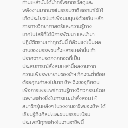
ท่านเหล่านั้นได้นำทรัพยากรวัสดุและ
พลังงานมากมายในธรรมชาติ ออกมาใช้ให้
เกิดประโยชน์แก่เพื่อนมนุษย์ด้วยกัน หลัก
การทางวิทยาศาสตร์และความรู้ทาง
เทคโนโลยีที่ได้มีการพัฒนา และนำมา
ปฏิบัติตราบเท่าทุกวันนี้ ก็ล้วนแต่เป็นผล
งานของบรรพชนทั้งหลายเหล่านั้น ถ้า
ปราศจากมรดกตกทอดที่เป็น
ประสบการณ์สั่งสมเหล่านี้ผลงานจาก
ความเพียรพยายามของข้าฯ ก็คงจะต่ำต้อย
ด้อยคุณค่าลงไปมาก ข้าฯ จึงขออุทิศตน
เพื่อการเผยแพร่ความรู้ทางวิศวกรรมโดย
เฉพาะอย่างยิ่งในการแนะนำสั่งสอน ให้
สมาชิกรุ่นหลังๆ ในวงงานอาชีพของข้าฯ ได้
เรียนรู้ถึงศิลปะและขนบธรรมเนียม
ประเพณีทุกอย่างในงานอาชีพนี้