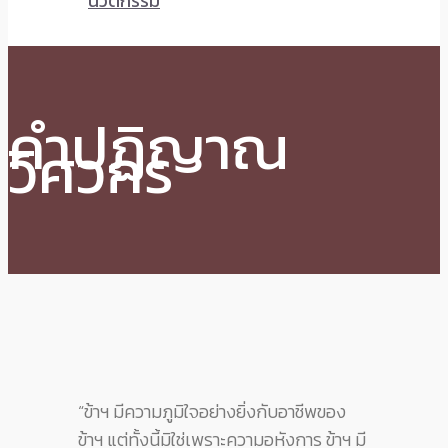
นวัตกรรม
คำปฏิญาณ
วิศวกร
“ข้าฯ มีความภูมิใจอย่างยิ่งกับอาชีพของ
ข้าฯ แต่ทั้งนี้มิใช่เพราะความอหังการ ข้าฯ มี