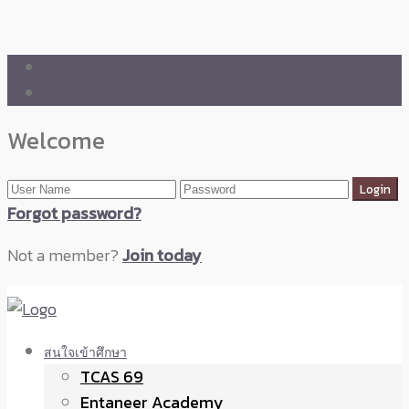
🛒 ENTANEER SHOP
🇬🇧 English Version
Welcome
Forgot password?
Not a member?
Join today
สนใจเข้าศึกษา
TCAS 69
Entaneer Academy