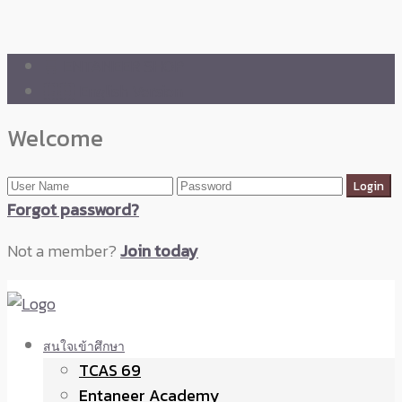
🛒 ENTANEER SHOP
🇬🇧 English Version
Welcome
Forgot password?
Not a member?
Join today
สนใจเข้าศึกษา
TCAS 69
Entaneer Academy