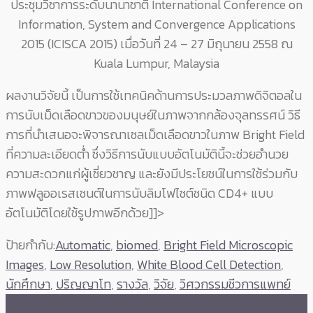
ประชุมวิชาการระดับนานาชาติ International Conference on
Information, System and Convergence Applications
2015 (ICISCA 2015) เมื่อวันที่ 24 – 27 มิถุนายน 2558 ณ
Kuala Lumpur, Malaysia
ผลงานวิจัยนี้ เป็นการใช้เทคนิคด้านการประมวลภาพดิจิตอลใน
การนับเม็ดเลือดขาวของมนุษย์ในภาพจากกล้องจุลทรรศน์ วิธี
การที่นำเสนอจะพิจารณาเซลเม็ดเลือดขาวในภาพ Bright Field
ที่ความละเอียดต่ำ ซึ่งวิธีการนับแบบอัตโนมัตินี้จะช่วยอำนวย
ความสะดวกแก่ผู้เชี่ยวชาญ และยังมีประโยชน์ในการใช้ร่วมกับ
ภาพฟลูออเรสเซนต์ในการนับลิมโฟไซต์ชนิด CD4+ แบบ
อัตโนมัติโดยใช้รูปภาพอีกด้วย
]]>
ป้ายกำกับ:
Automatic
,
biomed
,
Bright Field Microscopic
Images
,
Low Resolution
,
White Blood Cell Detection
,
นักศึกษา
,
ปริญญาโท
,
รางวัล
,
วิจัย
,
วิศวกรรมชีวการแพทย์