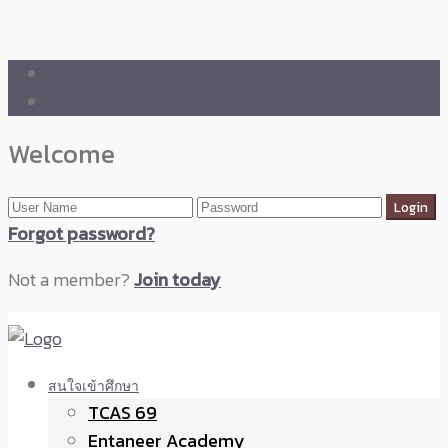
🛒 ENTANEER SHOP
🇬🇧 English Version
Welcome
Forgot password?
Not a member?
Join today
สนใจเข้าศึกษา
TCAS 69
Entaneer Academy