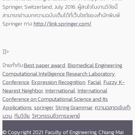
Springer, Switzerland, July 2016. ผู้สนใจในงานวิจัยนี้
สามารถอ่านบทความฉบับเต็มได้ที่เว็บไซต์ของสำนักพิมพ์
Springer ทาง
http://link.springer.com/
]]>
ป้ายกำกับ:
Best paper award
,
Biomedical Engineering
,
Computational Intelligence Research Laboratory
,
Conference
,
Expression Recognition
,
Facial
,
Fuzzy K-
Nearest Neighbor
,
International
,
International
Conference on Computational Science and Its
Applications
,
springer
,
String Grammar
,
ความฉลาดเชิงคำ
นวน
,
ทีมวิจัย
,
วิศวกรรมชีวการแพทย์
© Copyright 2021: Faculty of Engineering, Chiang Mai