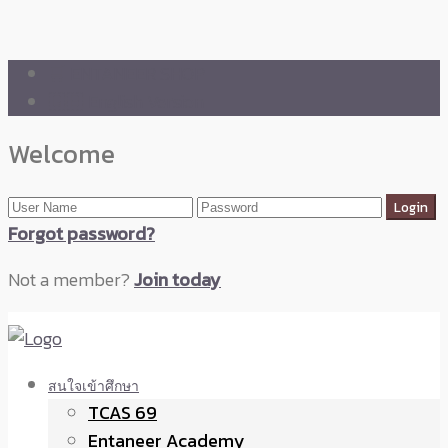
🛒 ENTANEER SHOP
🇬🇧 English Version
Welcome
Forgot password?
Not a member?
Join today
สนใจเข้าศึกษา
TCAS 69
Entaneer Academy