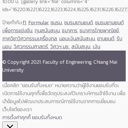
10.00 น.
[gallery link="file" columns="4"
ids="16220,16221,16222,16223,16224,16225,16231,16226,16227
ป้ายกำกับ:
f1
,
Formular
,
ชมรม
,
ชมรมยานยนต์
,
ชมรมยานยนต์
เพื่อการแข่งขัน
,
ทุนสนับสนุน
,
ธนาคาร
,
ธนาคารไทยพาณิชย์
,
ภาควิชาวิศวกรรมเครื่องกล
,
มอบเงินสนับสนุน
,
ยานยนต์
,
รับ
มอบ
,
วิศวกรรมศาสตร์
,
วิศวฯ มช.
,
สนับสนุน
,
เงิน
© Copyright 2021: Faculty of Engineering, Chiang Mai
University
เมื่อคลิก “ยอมรับทั้งหมด” หมายความว่าผู้ใช้งานยอมรับที่จะ
เปิดการใช้งานคุกกี้เพื่อวัตถุประสงค์วิเคราะห์การเข้าใช้งาน เพื่อ
นำข้อมูลไปพัฒนาประสบการณ์การใช้งานจากการเยี่ยมชม
เว็บไซต์ของเรา
การตั้งค่าคุกกี้
ยอมรับทั้งหมด