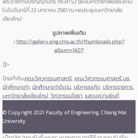
พระราชทานปริญญาบัตร ครั้งที่ 52 ของมหาวิทยาลัยเชียงใหม่
ในวันจันทร์ที่ 22 มกราคม 2561 ณ หอประชุมมหาวิทยาลัย
เชียงใหม่
รูปภาพเพิ่มเติม
:
http://gallery.eng.cmu.ac.th/thumbnails.php?
album=1407
]]>
ป้ายกำกับ:
คณะวิศวกรรมศาสตร์
,
คณะวิศวกรรมศาสตร์ มช.
,
นักศึกษาเก่า
,
นักศึกษาเก่าดีเด่น
,
บริหารธุรกิจ
,
บริหารราชการ
,
มหาวิทยาลัยเชียงใหม่
,
วิศวกรรมโยธา
,
แสดงความยินดี
© Copyright 2021: Faculty of Engineering, Chiang Mai
University
เมื่อคลิก “ยอมรับทั้งหมด” หมายความว่าผู้ใช้งานยอมรับที่จะ