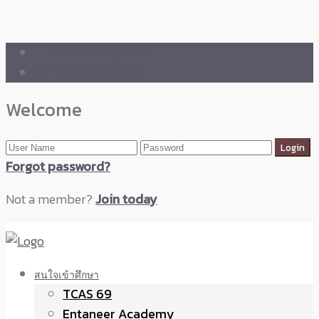
🛒 ENTANEER SHOP
🇬🇧 English Version
Welcome
Forgot password?
Not a member?
Join today
สนใจเข้าศึกษา
TCAS 69
Entaneer Academy