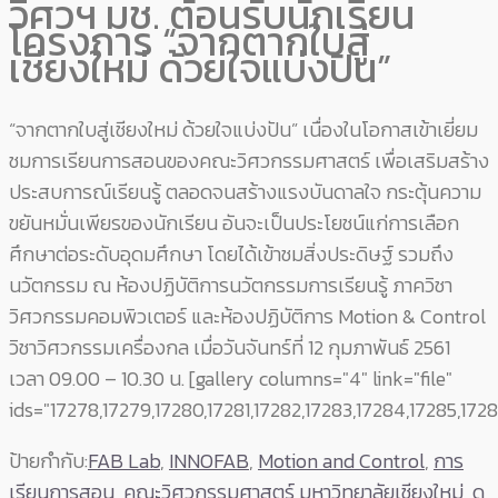
วิศวฯ มช. ต้อนรับนักเรียน
โครงการ “จากตากใบสู่
เชียงใหม่ ด้วยใจแบ่งปัน”
“จากตากใบสู่เชียงใหม่ ด้วยใจแบ่งปัน” เนื่องในโอกาสเข้าเยี่ยม
ชมการเรียนการสอนของคณะวิศวกรรมศาสตร์ เพื่อเสริมสร้าง
ประสบการณ์เรียนรู้ ตลอดจนสร้างแรงบันดาลใจ กระตุ้นความ
ขยันหมั่นเพียรของนักเรียน
อันจะเป็นประโยชน์แก่การเลือก
ศึกษาต่อระดับอุดมศึกษา โดยได้เข้าชมสิ่งประดิษฐ์ รวมถึง
นวัตกรรม ณ ห้องปฏิบัติการนวัตกรรมการเรียนรู้ ภาควิชา
วิศวกรรมคอมพิวเตอร์ และห้องปฏิบัติการ Motion & Control
วิชาวิศวกรรมเครื่องกล เมื่อวันจันทร์ที่ 12 กุมภาพันธ์ 2561
เวลา 09.00 – 10.30 น.
[gallery columns="4" link="file"
ids="17278,17279,17280,17281,17282,17283,17284,17285,1728
ป้ายกำกับ:
FAB Lab
,
INNOFAB
,
Motion and Control
,
การ
เรียนการสอน
,
คณะวิศวกรรมศาสตร์ มหาวิทยาลัยเชียงใหม่
,
ดู