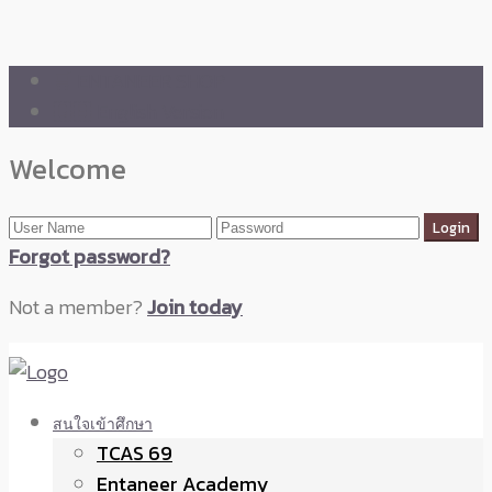
🛒 ENTANEER SHOP
🇬🇧 English Version
Welcome
Forgot password?
Not a member?
Join today
สนใจเข้าศึกษา
TCAS 69
Entaneer Academy