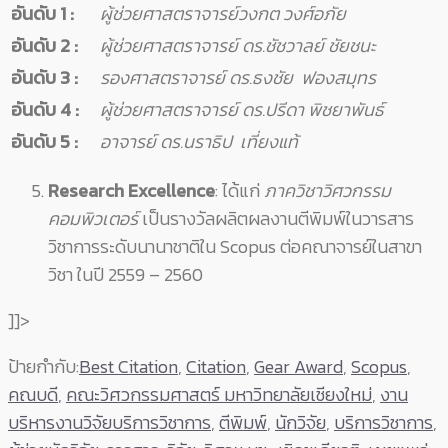
อันดับ 1
:
ผู้ช่วยศาสตราจารย์วงกต วงศ์อภัย
อันดับ 2
:
ผู้ช่วยศาสตราจารย์ ดร.ชัชวาลย์ ชัยชนะ
อันดับ 3
:
รองศาสตราจารย์ ดร.ธงชัย ฟองสมุทร
อันดับ 4
:
ผู้ช่วยศาสตราจารย์ ดร.ปรีดา พิชยาพันธ์
อันดับ 5
:
อาจารย์ ดร.นราธิป เที่ยงแท้
Research Excellence
: ได้แก่
ภาควิชาวิศวกรรม
คอมพิวเตอร์
เป็นรางวัลผลิตผลงานตีพิมพ์ในวารสาร
วิชาการระดับนานาชาติใน Scopus ต่อคณาจารย์ในสาขา
วิชา ในปี 2559 – 2560
]]>
ป้ายกำกับ:
Best Citation
,
Citation
,
Gear Award
,
Scopus
,
คณบดี
,
คณะวิศวกรรมศาสตร์ มหาวิทยาลัยเชียงใหม่
,
งาน
บริหารงานวิจัยบริการวิชาการ
,
ตีพิมพ์
,
นักวิจัย
,
บริการวิชาการ
,