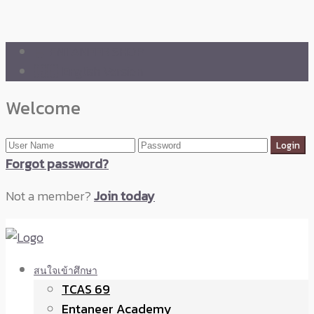
🛒 ENTANEER SHOP
🇬🇧 English Version
Welcome
Forgot password?
Not a member?
Join today
สนใจเข้าศึกษา
TCAS 69
Entaneer Academy