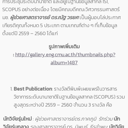
การประชุมระดับนานาชาติ และอยู่ในฐานข้อมูลสากล ISI,
SCOPUS อย่างต่อเนื่อง โดยมีคณบดีคณะวิศวกรรมศาสตร์
มช.
ผู้ช่วยศาสตราจารย์ ดร.ณัฐ วรยศ
เป็นผู้มอบโล่ประกาศ
เกียรติคุณทั้งหมด 5 ประเภท ตามเกณฑ์ต่าง ๆ ที่เก็บข้อมูล
ตั้งแต่ปี 2559 – 2560 ได้แก่
รูปภาพเพิ่มเติม
:
http://gallery.eng.cmu.ac.th/thumbnails.php?
album=1487
Best Publication
: รางวัลตีพิมพ์เผยแพร่ในวารสาร
วิชาการระดับนานาชาติในฐานข้อมูลสากล (SCOPUS) รวม
สูงสุดระหว่างปี 2559 – 2560 จำนวน 3 รางวัล คือ
นักวิจัยรุ่นใหม่
:
ผู้ช่วยศาสตราจารย์ดร.ภาคภูมิ รักร่วม
นัก
วิจัยรุ่นกลาง
:รองศาสตราจารย์ ดร.
นิพนธ์ ธีรอำพน
:
นักวิจัย