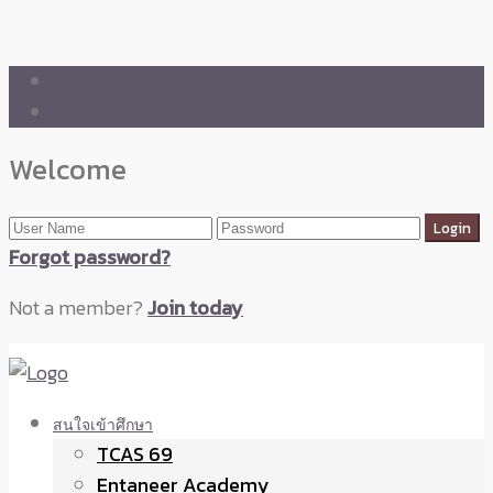
🛒 ENTANEER SHOP
🇬🇧 English Version
Welcome
Forgot password?
Not a member?
Join today
สนใจเข้าศึกษา
TCAS 69
Entaneer Academy