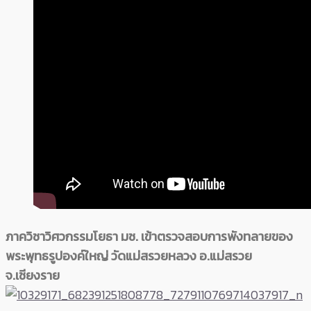
ภาควิชาวิศวกรรมโยธา มช. เข้าตรวจสอบการพังทลายของ
พระพุทธรูปองค์ใหญ่ วัดแม่สรวยหลวง อ.แม่สรวย
จ.เชียงราย