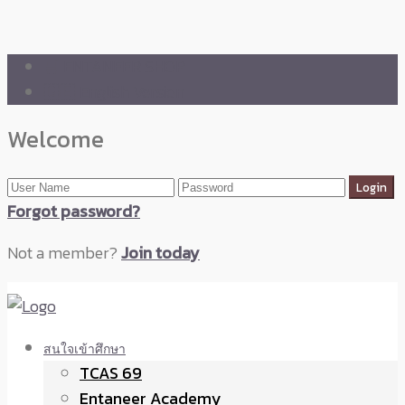
🛒 ENTANEER SHOP
🇬🇧 English Version
Welcome
Forgot password?
Not a member?
Join today
สนใจเข้าศึกษา
TCAS 69
Entaneer Academy