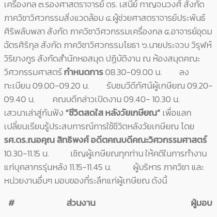
เครื่องกล ๓.รองศาสตราจารย์ ดร. เสนีย์ กาญจนวงศ์ สังกัด
ภาควิชาวิศวกรรมสิ่งแวดล้อม ๔.ผู้ช่วยศาสตราจารย์ประพันธ์
ศิริพลับพลา สังกัด ภาควิชาวิศวกรรมเครื่องกล ๕.อาจารย์อุดม
ฉัตรศิริกุล สังกัด ภาควิชาวิศวกรรมโยธา ๖.นายประจวบ วิรุฬห์
วิริยางกูร สังกัดสำนักหอสมุด ปฏิบัติงาน ณ ห้องสมุดคณะ
วิศวกรรมศาสตร์
กำหนดการ
08.30-09.00 น. ลง
ทะเบียน 09.00-09.20 น. รับชมวีดีทัศน์ผู้เกษียณ 09.20-
09.40 น. คณบดีกล่าวเปิดงาน 09.40- 10.30 น.
เสวนาเล่าสู่กันฟัง
“ชีวิตสดใส หลังวัยเกษียณ”
เพื่อแลก
เปลี่ยนเรียนรู้ประสบการณ์การใช้ชีวิตหลังวั
ยเกษียณ โดย
รศ.ดร.ณอคุณ สิทธิพงศ์
อดีตคณบดีคณะวิศวกรรมศาสตร์
10.30-11.15 น. เชิญผู้เกษียณทุกท่าน ให้คติในการทำงาน
แก่บุคลากรรุ่
นหลัง 11.15-11.45 น. ผู้บริหาร ภาควิชา และ
หน่วยงานอื่นๆ มอบของที่ระลึกแก่ผู้เกษียณ ดังนี้
#
ส่วนงาน
ผู้มอบ