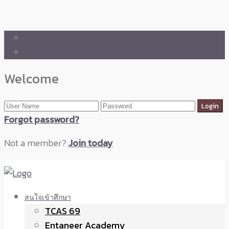
🛒 ENTANEER SHOP
🇬🇧 English Version
Welcome
Forgot password?
Not a member?
Join today
สนใจเข้าศึกษา
TCAS 69
Entaneer Academy