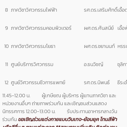
8
ภาควิชาวิศวกรรมไฟฟ้า
รศ.ดร.เสริมศักดิ์
เอื้อ
9
ภาควิชาวิศวกรรมคอมพิวเตอร์
ผศ.ดร.ศันสนีย์
เอื้อ
10
ภาควิชาวิศวกรรมโยธา
ผศ.ดร.ชยานนท์
หรร
11
ศูนย์บริการวิศวกรรม
อ.ธนวิชญ์
ชุลิก
12
ศูนย์วิศวกรรมชีวการแพทย์
รศ.ดร.นิพนธ์
ธีระ
11.45-12.00 น. ผู้เกษียณ ผู้บริหาร ผู้แทนภาควิชา และ
หน่วยงานอื่นๆ ถ่ายภาพร่วมกัน และเชิญชมส่วนแสดง
นิทรรศการ 12.00-13.00 น. รับประทานอาหารกลางวัน
ร่วมกัน
ขอเชิญร่วมแต่งกายแบบวินเทจ-ย้
อนยุค โทนสีฟ้า