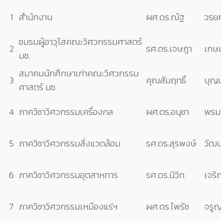
1
สำนักงาน
ผศ.ดร.ณัฐ
วรย
ชมรมผู้อาวุโสคณะวิศวกรรมศาสตร์
2
รศ.ดร.เจษฎา
เกษ
มช.
สมาคมนักศึกษาเก่าคณะวิ
ศวกรรม
3
คุณสัมฤทธิ์
บุญ
ศาสตร์ มช.
4
ภาควิชาวิศวกรรมเครื่องกล
ผศ.ดร.อนุชา
พรม
5
ภาควิชาวิศวกรรมสิ่งแวดล้อม
รศ.ดร.สุรพงษ์
วัฒน
6
ภาควิชาวิศวกรรมอุตสาหการ
รศ.ดร.นิวิท
เจริ
7
ภาควิชาวิศวกรรมเหมืองแร่ฯ
ผศ.ดร.ไพรัช
จรู