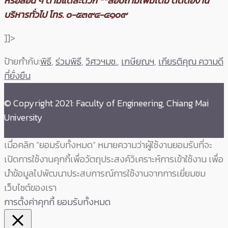
หรือสีอื่น ๆ ตามแต่สะดวก
**สอบถามเพิ่มเติม ติดต่องาน
บริหารทั่วไป โทร. ๐-๕๓๙๔-๔๑๐๙
]]>
ป้ายกำกับ:
พิธี
,
ร่วมพิธี
,
วิศวฯมช.
,
เกษียณฯ
,
เกียรติคุณ ความดี
ที่ยั่งยืน
© Copyright 2021: Faculty of Engineering, Chiang Mai
University
เมื่อคลิก “ยอมรับทั้งหมด” หมายความว่าผู้ใช้งานยอมรับที่จะ
เปิดการใช้งานคุกกี้เพื่อวัตถุประสงค์วิเคราะห์การเข้าใช้งาน เพื่อ
นำข้อมูลไปพัฒนาประสบการณ์การใช้งานจากการเยี่ยมชม
เว็บไซต์ของเรา
การตั้งค่าคุกกี้
ยอมรับทั้งหมด