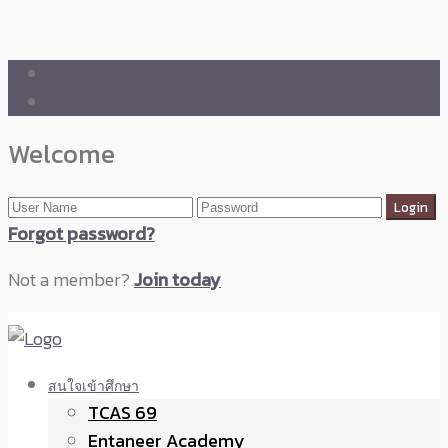
🛒 ENTANEER SHOP
🇬🇧 English Version
Welcome
Forgot password?
Not a member?
Join today
สนใจเข้าศึกษา
TCAS 69
Entaneer Academy