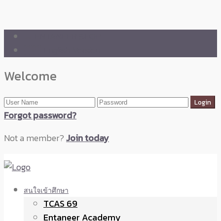
🛒 ENTANEER SHOP
🇬🇧 English Version
Welcome
Forgot password?
Not a member?
Join today
สนใจเข้าศึกษา
TCAS 69
Entaneer Academy