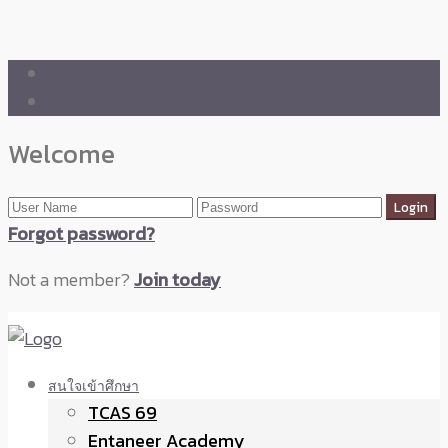
🛒 ENTANEER SHOP
🇬🇧 English Version
Welcome
Forgot password?
Not a member?
Join today
สนใจเข้าศึกษา
TCAS 69
Entaneer Academy