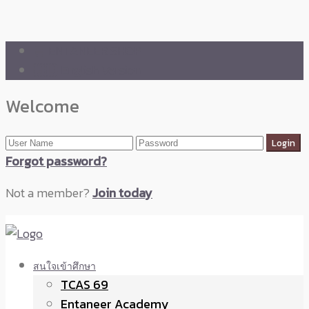
🛒 ENTANEER SHOP
🇬🇧 English Version
Welcome
Forgot password?
Not a member?
Join today
สนใจเข้าศึกษา
TCAS 69
Entaneer Academy