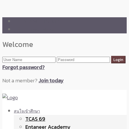
🛒 ENTANEER SHOP
🇬🇧 English Version
Welcome
Forgot password?
Not a member?
Join today
สนใจเข้าศึกษา
TCAS 69
Entaneer Academy