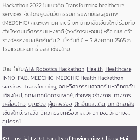
Hackathon 2022 ในแนวคิด Transforming healthcare
services จัดโดยศูนย์นวัตกรรมการแพทย์และสุขภาพ
(MEDCHIC) คณะแพทยศาสตร์ มหาวิทยาลัยเชียงใหม่ ร่วมกับ
สำนักงานนวัตกรรมแห่งชาติ (องค์การมหาชน) หรือ NIA คว้า
รางวัลรองชนะเลิศอันดับ 2 เมื่อวันที่ 6 – 7 สิงหาคม 2565 ณ
โรงแรมแคนทารี่ ฮิลล์ เชียงใหม่
ป้ายกำกับ:
AI & Robotics Hackathon
,
Health
,
Healthcare
,
INNO-FAB
,
MEDCHIC
,
MEDCHIC Health​ Hackathon
,
services
,
Transforming
,
คณะวิศวกรรมศาสตร์ มหาวิทยาลัย
เชียงใหม่
,
คณะเทคนิคการแพทย์
,
ช่วยพยุงร่างกาย
,
ทางการ
เคลื่อนไหว
,
บุญช่วย
,
ผู้บกพร่อง
,
ฝึกยืนและเดิน​
,
มหาวิทยาลัย
เชียงใหม่
,
รางวัล
,
วิศวกรรมเครื่องกล
,
วิศวฯ มช.
,
วิศวฯมช.
,
อุปกรณ์
© Copyright 2021: Faculty of Engineering, Chiang Mai