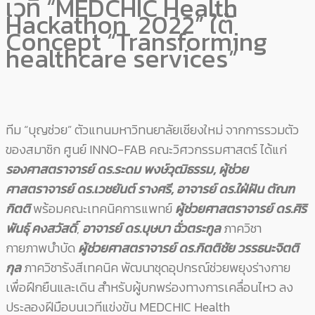
เวที “MEDCHIC Health​
Hackathon 2022” ใต้
Concept “Transforming
healthcare services”
ทีม “บุญช่วย” ตัวแทนมหาวิทนยาลัยเชียงใหม่ จากการรวมตัว
ของสมาชิก ศูนย์ INNO-FAB คณะวิศวกรรมศาสตร์ ได้แก่
รองศาสตราจารย์ ดร.ระดม​ พงษ์วุฒิธรรม,
ผู้ช่วย
ศาสตราจารย์ ดร.เวชยันต์​ รางศรี,
อาจารย์ ดร.ใฝ่ฝัน​ ตัณฑ
กิตติ
พร้อมคณะเทคนิคการแพทย์
ผู้ช่วยศาสตราจารย์ ดร.ศิริ
พันธุ์ ​คงสวัสดิ์
,
อาจารย์ ดร.บุษบา​ ฉั่วตระกูล
ภาควิชา
กายภาพบำบัด
ผู้ช่วยศาสตราจารย์ ดร.กิตติชัย​ วรรธนะจิตติ
กุล
​ ภาควิชารังสีเทคนิค​ พัฒนาชุด​อุปกรณ์​ช่วยพยุงร่างกาย
เพื่อฝึกยืนและเดิน​ สำหรับผู้บกพร่องทางการเคลื่อนไหว ลง
ประลองฝีมือบนเวทีแข่งขัน MEDCHIC Health​