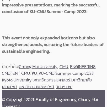
impressive presentations, marking the successful
conclusion of KU-CMU Summer Camp 2023.
This event not only expanded horizons but also
strengthened bonds, nurturing the future leaders of
sustainable engineering.
ป้ายกำกับ:
Chiang Mai University
,
CMU
,
ENGINEERING
CMU
,
ENT CMU
,
KU
,
KU-CMU Summer Camp 2023
,
Kyoto University
,
คณะวิศวกรรมศาสตร์ มหาวิทยาลัย
เชียงใหม่
,
มหาวิทยาลัยเชียงใหม่
,
วิศวฯ มช.
© Copyright 2021: Faculty of Engineering, Chiang Mai
University