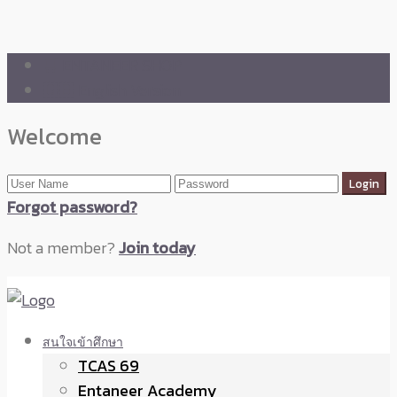
🛒 ENTANEER SHOP
🇬🇧 English Version
Welcome
Forgot password?
Not a member?
Join today
สนใจเข้าศึกษา
TCAS 69
Entaneer Academy