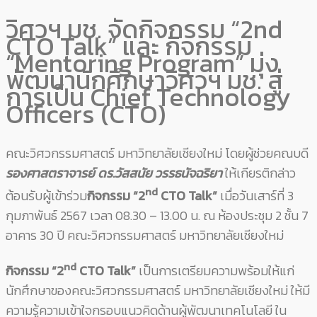
วิศวฯ มช. จัดกิจกรรม “2nd
CTO Talk” และ กิจกรรม
“Mentoring Program” มุ่ง
พัฒนานักศึกษาวิศวฯ มช. สู่
การเป็น Chief Technology
Officers (CTO)
คณะวิศวกรรมศาสตร์ มหาวิทยาลัยเชียงใหม่ โดยผู้ช่วยคณบดี
รองศาสตราจารย์ ดร.วัสสนัย วรรธนัจฉริยา
ให้เกียรติกล่าว
nd
ต้อนรับผู้เข้าร่วม
กิจกรรม “
2
CTO Talk”
เมื่อวันเสาร์ที่ 3
กุมภาพันธ์ 2567 เวลา 08.30 – 13.00 น. ณ ห้องประชุม 2 ชั้น 7
อาคาร 30 ปี คณะวิศวกรรมศาสตร์ มหาวิทยาลัยเชียงใหม่
nd
กิจกรรม “2
CTO Talk”
เป็นการเตรียมความพร้อมให้แก่
นักศึกษาของคณะวิศวกรรมศาสตร์ มหาวิทยาลัยเชียงใหม่ ให้มี
ความรู้ความเข้าใจกรอบแนวคิดด้านผู้พัฒนาเทคโนโลยี ใน