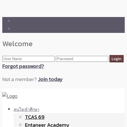
🛒 ENTANEER SHOP
🇬🇧 English Version
Welcome
Forgot password?
Not a member?
Join today
สนใจเข้าศึกษา
TCAS 69
Entaneer Academy