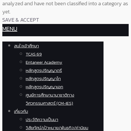
analyzed and have not been classified into a category as
yet.
SAVE & ACCEPT
MENU
สนใจเข้าศึกษา
TCAS 69
Entaneer Academy
หลักสูตรปริญญาตรี
หลักสูตรปริญญาโท
หลักสูตรปริญญาเอก
ศูนย์การศึกษานานาชาติทาง
วิศวกรรมศาสตร์ (CM-IES)
เกี่ยวกับ
ประวัติความเป็นมา
วิสัยทัศน์/เป้าหมาย/พันธกิจ/ค่านิยม