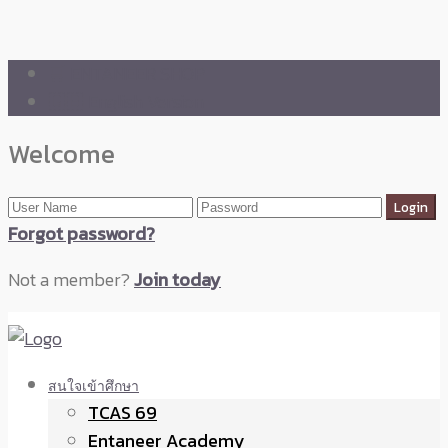
🛒 ENTANEER SHOP
🇬🇧 English Version
Welcome
Forgot password?
Not a member?
Join today
สนใจเข้าศึกษา
TCAS 69
Entaneer Academy