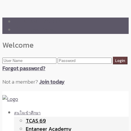
🛒 ENTANEER SHOP
🇬🇧 English Version
Welcome
Forgot password?
Not a member?
Join today
สนใจเข้าศึกษา
TCAS 69
Entaneer Academy