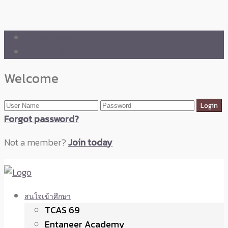
🛒 ENTANEER SHOP
🇬🇧 English Version
Welcome
Forgot password?
Not a member?
Join today
สนใจเข้าศึกษา
TCAS 69
Entaneer Academy