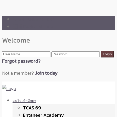
🛒 ENTANEER SHOP
🇬🇧 English Version
Welcome
Forgot password?
Not a member?
Join today
สนใจเข้าศึกษา
TCAS 69
Entaneer Academy