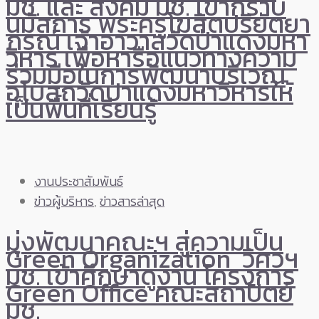
มช. และ สังคม มช. เข้ากราบ
นมัสการ พระครูโฆสิตปริยัตยา
ภรณ์ เจ้าอาวาสวัดป่าแดงมหา
วิหาร เพื่อหารือแนวทางความ
ร่วมมือในการพัฒนาบริเวณ
อุโบสถวัดป่าแดงมหาวิหารให้
เป็นพื้นที่เรียนรู้
งานประชาสัมพันธ์
ข่าวผู้บริหาร
,
ข่าวสารล่าสุด
มุ่งพัฒนาคณะฯ สู่ความเป็น
Green Organization วิศวฯ
มช. เข้าศึกษาดูงาน โครงการ
Green Office คณะสถาปัตย์
มช.