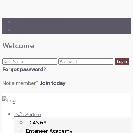
🛒 ENTANEER SHOP
🇬🇧 English Version
Welcome
Forgot password?
Not a member?
Join today
สนใจเข้าศึกษา
TCAS 69
Entaneer Academy