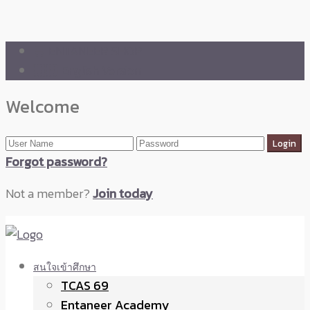
🛒 ENTANEER SHOP
🇬🇧 English Version
Welcome
Forgot password?
Not a member?
Join today
สนใจเข้าศึกษา
TCAS 69
Entaneer Academy