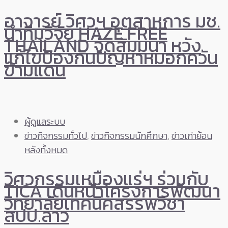
อาจารย์ วิศวฯ อุตสาหการ มช.
นำทีมวิจัย HAZE FREE
THAILAND จัดสัมมนา หวัง
แก้ไขป้องกันปัญหาหมอกควัน
ข้ามแดน
ผู้ดูแลระบบ
ข่าวกิจกรรมทั่วไป
,
ข่าวกิจกรรมนักศึกษา
,
ข่าวเก่าย้อน
หลังทั้งหมด
วิศวกรรมเหมืองแร่ฯ ร่วมกับ
TICA เดินหน้าโครงการพัฒนา
วิทยาลัยเทคนิคสรรพวิชา
สปป.ลาว