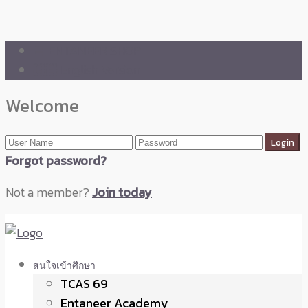
🛒 ENTANEER SHOP
🇬🇧 English Version
Welcome
Forgot password?
Not a member?
Join today
สนใจเข้าศึกษา
TCAS 69
Entaneer Academy