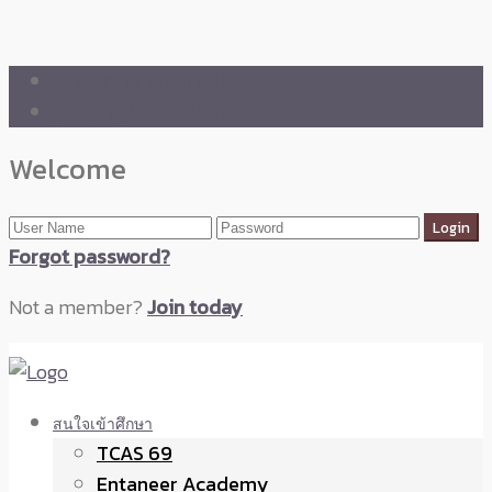
🛒 ENTANEER SHOP
🇬🇧 English Version
Welcome
Forgot password?
Not a member?
Join today
สนใจเข้าศึกษา
TCAS 69
Entaneer Academy