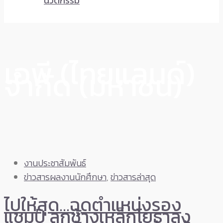
นวัตกรรม
เอพี (ไทยแลนด์)
จำกัด (มหาชน)
งานประชาสัมพันธ์
ข่าวสารผลงานนักศึกษา
,
ข่าวสารล่าสุด
ไปให้สุด…ฉุดตำแหน่งรอง
แชมป์ ลูกช้างเหล็กโยธาลง