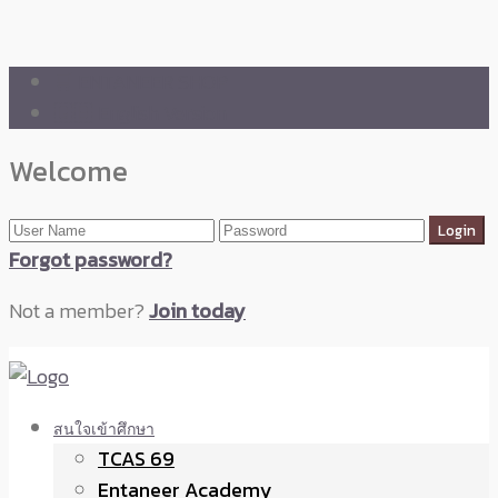
🛒 ENTANEER SHOP
🇬🇧 English Version
Welcome
Forgot password?
Not a member?
Join today
สนใจเข้าศึกษา
TCAS 69
Entaneer Academy