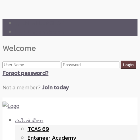
🛒 ENTANEER SHOP
🇬🇧 English Version
Welcome
Forgot password?
Not a member?
Join today
สนใจเข้าศึกษา
TCAS 69
Entaneer Academy