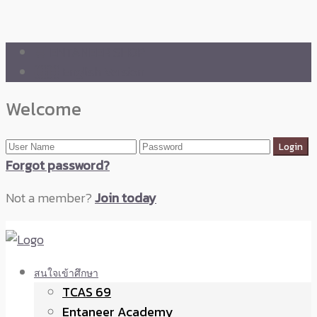
🛒 ENTANEER SHOP
🇬🇧 English Version
Welcome
Forgot password?
Not a member?
Join today
สนใจเข้าศึกษา
TCAS 69
Entaneer Academy