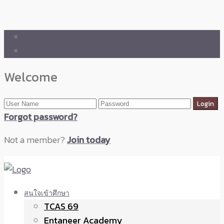
🛒 ENTANEER SHOP
🇬🇧 English Version
Welcome
Forgot password?
Not a member?
Join today
สนใจเข้าศึกษา
TCAS 69
Entaneer Academy