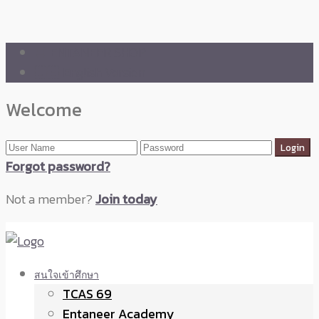
🛒 ENTANEER SHOP
🇬🇧 English Version
Welcome
Forgot password?
Not a member?
Join today
สนใจเข้าศึกษา
TCAS 69
Entaneer Academy