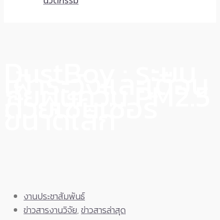
นวัตกรรม
DustBoy : ระบบ
เฝ้าระวังและเตือน
ภัยฝุ่นควัน PM2.5
ด้วยเซ็นเซอร์
ขนาดเล็ก
งานประชาสัมพันธ์
ข่าวสารงานวิจัย
,
ข่าวสารล่าสุด