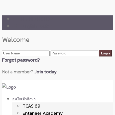
🛒 ENTANEER SHOP
🇬🇧 English Version
Welcome
Forgot password?
Not a member?
Join today
สนใจเข้าศึกษา
TCAS 69
Entaneer Academy