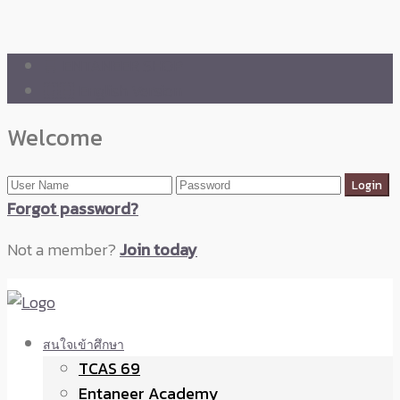
🛒 ENTANEER SHOP
🇬🇧 English Version
Welcome
Forgot password?
Not a member?
Join today
สนใจเข้าศึกษา
TCAS 69
Entaneer Academy