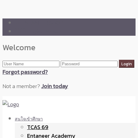
🛒 ENTANEER SHOP
🇬🇧 English Version
Welcome
Forgot password?
Not a member?
Join today
สนใจเข้าศึกษา
TCAS 69
Entaneer Academy