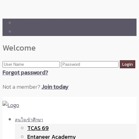
🛒 ENTANEER SHOP
🇬🇧 English Version
Welcome
Forgot password?
Not a member?
Join today
สนใจเข้าศึกษา
TCAS 69
Entaneer Academy