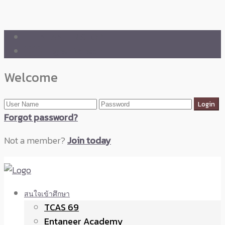
🛒 ENTANEER SHOP
🇬🇧 English Version
Welcome
Forgot password?
Not a member?
Join today
สนใจเข้าศึกษา
TCAS 69
Entaneer Academy