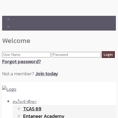
🛒 ENTANEER SHOP
🇬🇧 English Version
Welcome
Forgot password?
Not a member?
Join today
สนใจเข้าศึกษา
TCAS 69
Entaneer Academy