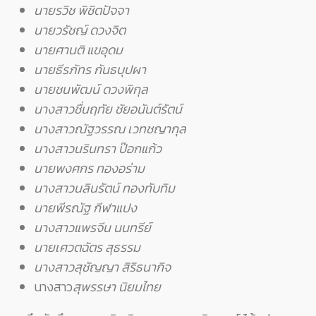
นายรวิช พิชิตปัจจา
นายวรัชญ์ ดวงจิต
นายศานติ แขอุดม
นายธีรภัทร กันธบุปผา
นายชนพัฒน์ ดวงพิกุล
นางสาวชื่นฤทัย ชัยอนันต์รัตน์
นางสาวณัฐวรรณ เวทชญากุล
นางสาวนรินทรา ป๊อกแก้ว
นายพงศกร ทองอร่าม
นางสาวนลินรัตน์ ทองทับทิม
นายพีรณัฐ กีฬาแปง
นางสาวแพรจีน นนทรีย์
นายเศวตฉัตร สุธรรม
นางสาวสุชัญญา สิริธนากิจ
นางสาว
สุพรรษา นิยมไทย