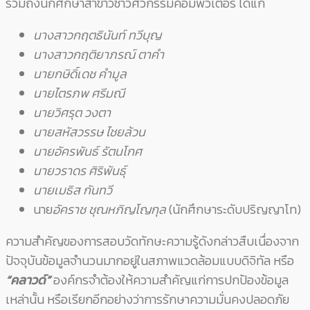
รวมถึงนักศึกษาสาขาวิชาวิศวกรรมคอมพิวเตอร์ ได้แก่
นางสาวกฤตธินันท์ ทวีบุญ
นางสาวกฤติยาภรณ์ ตาคำ
นายกษิดิ์เดช คำมูล
นายไตรภพ ศรีมณี
นายวิศรุต วงตา
นายสหัสวรรษ ไชยล้วน
นายอัครพันธ์ รัตนโกศ
นายวราดร ศิริพันธุ์
นายเมธิส กันทวี
นาย
อัคราช ชุณหภิญโญกุล
(นักศึกษาระดับปริญญาโท)
ความสำคัญของการสอบวัดทักษะความรู้ดังกล่าวสืบเนื่องจาก
ปัจจุบันข้อมูลจำนวนมากอยู่ในสภาพแวดล้อมแบบดิจิทัล หรือ
“คลาวด์”
องค์กรจำต้องให้ความสำคัญแก่การปกป้องข้อมูล
เหล่านั้น หรือเรียกอีกอย่างว่าการรักษาความมั่นคงปลอดภัย