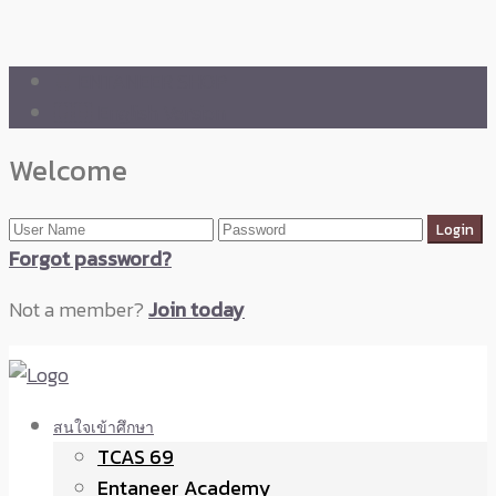
🛒 ENTANEER SHOP
🇬🇧 English Version
Welcome
Forgot password?
Not a member?
Join today
สนใจเข้าศึกษา
TCAS 69
Entaneer Academy