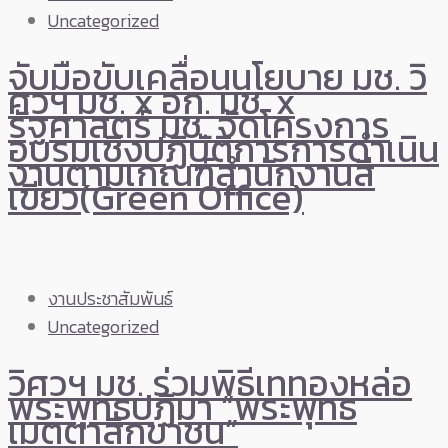
Uncategorized
จับมือขับเคลื่อนนโยบาย มช. วิ
ศวฯ มช. x อก. มช. x
รัฐศาสตร์ มช. จัดโครงการ
อบรมเชิงปฏิบัติการการดําเนิน
งานตามเกณฑ์สํานักงานสี
เขียว(Green Office)
งานประชาสัมพันธ์
Uncategorized
วิศวฯ มช. ร่วมพิธีเททองหล่อ
พระพุทธปฏิมา “พระพุทธ
เมตตาสิกขาชน”