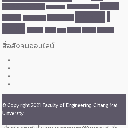
วิศวกรรม
วิศวกรรมคอมพิวเตอร์
วิศวกรรมอุตสาหการ
วิศวกรรมศาสตร์
วิศวฯ มช.
วิ
เครื่องกล
วิศวกรรมไฟฟ้า
วิศวกรรมโยธา
ศวฯมช.
อาจารย์
หุ่นยนต์
ศึกษาดูงาน
เทคโนโลยี
แลกเปลี่ยน
อบรม
สื่อสังคมออนไลน์
© Copyright 2021: Faculty of Engineering, Chiang Mai
University