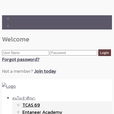
🛒 ENTANEER SHOP
🇬🇧 English Version
Welcome
Forgot password?
Not a member?
Join today
สนใจเข้าศึกษา
TCAS 69
Entaneer Academy