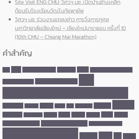
Site Visit ENG CMU: วิศวฯ มช. เปิดบ้านช้างเหล็ก
ต้อนรับโรงเรียนวัฒโนทัยพายัพ
วิศวฯ มช. ร่วมงานแถลงข่าว การวิ่งการกุศล
มหาวิทยาลัยเชียงใหม่ – เชียงใหม่มาราธอน ครั้งที่ 10
(10th CMU – Chiang Mai Marathon)
คำสำคัญ
MOU
คณบดี
Site Visit ENG CMU
การแข่งขัน
CMU
คณบดีคณะวิศวกรรมศาสตร์
คณะ
คณะวิศวกรรมศาสตร์ มช.
มหาวิทยาลัยเชียงใหม่
วิศวกรรมศาสตร์ มหาวิทยาลัยเชียงใหม่
นักศึกษา
นวัตกรรม
ความร่วมมือ
งานวิจัย
คว้ารางวัล
ชนะเลิศ
ดูงาน
ทุนการศึกษา
พัฒนา
นักศึกษาเก่า
ผลงาน
ผู้บริหาร
ภาควิชา
บุคลากร
พลังงาน
บริการชุมชน
ภาควิชาวิศวกรรมเครื่องกล
วิศวกรรมคอมพิวเตอร์
ภาควิชาวิศวกรรมไฟฟ้า
มหาวิทยาลัยเชียงใหม่
รางวัล
รับรางวัล
วิจัย
วิชาการ