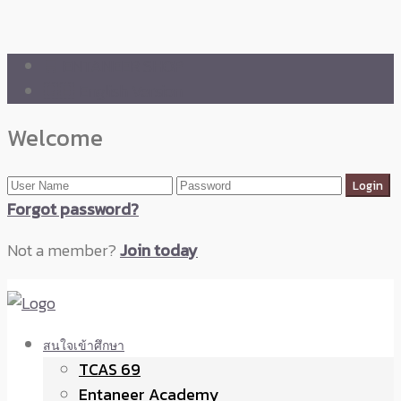
🛒 ENTANEER SHOP
🇬🇧 English Version
Welcome
Forgot password?
Not a member?
Join today
สนใจเข้าศึกษา
TCAS 69
Entaneer Academy