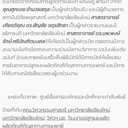
รับเกียรติจากกรรมการผู้จัดการบริษัท แคนน์ดู ฟาร์ม่า จำกัด
คุณศุภเดช อำนวยสกุล
เป็นผู้กล่าวต้อนรับ และมีผู้อำนวยการ
สถาบันวิจัยพหุศาสตร์ มหาวิทยาลัยเชียงใหม่
ศาสตราจารย์
เกียรติคุณ
ดร.สัญชัย จตุรสิทธา
เป็นผู้กล่าวรายงานและมี
อธิการบดี มหาวิทยาลัยเชียงใหม่
ศาสตราจารย์
ดร.นพ.พงษ์
รักษ์ ศรีบัณฑิตมงคล
ให้เกียรติเป็นผู้กล่าวเปิด ตลอดจนมี
การ
ลงนามบันทึกข้อตกลงความร่วมมือทางวิชาการ (ฉบับเพิ่มเติม
ฉบับที่ 3)
และภายหลังเสร็จสิ้นพิธีเปิดได้มีการเปิดให้เยี่ยมชม
ภายในอาคารปลูกและผลิตภัณฑ์กัญชาทางการแพทย์ และมีการ
ให้สัมภาษณ์ต่อสื่อมวลชนผู้มาร่วมงาน
แหล่งที่มาภาพ : ศูนย์สื่อสารองค์กรและนักศึกษาเก่าสัมพันธ์
ป้ายกำกับ:
คณะวิศวกรรมศาสตร์ มหาวิทยาลัยเชียงใหม่
,
มหาวิทยาลัยเชียงใหม่
,
วิศวฯ มช.
,
โรงงานปลูกและผลิต
ผลิตภัณฑ์กัญชาทางการแพทย์