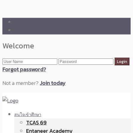
🛒 ENTANEER SHOP
🇬🇧 English Version
Welcome
Forgot password?
Not a member?
Join today
สนใจเข้าศึกษา
TCAS 69
Entaneer Academy