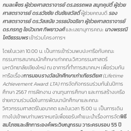
กมลเพ็ชร ผู้ช่วยศาสตราจารย์ ดร.อรรถพล สมุทคุปติ์ ผู้ช่วย
ศาสตราจารย์ ดร.ธวัชชัย ตันชัยสวัสดิ์
ผู้ช่วยคณบดี
รอง
ศาสตราจารย์ ดร.วัสสนัย วรรธนัจฉริยา
ผู้ช่วยศาสตราจารย์
ดร.กรกฎ ใยบัวเทศ ทิพยาวงศ์
และเลขานุการคณะ
นางพรรณี
โศจิธรรมพร
เข้าร่วมโครงการฯ
โดยในเวลา 10.00 น. เป็นการเข้าร่วมพบปะหารือกับคณะ
กรรมการสมาคมนักศึกษาเก่าคณะวิศวกรรมศาสตร์
มหาวิทยาลัยเชียงใหม่ ณ อาคารที่ทำการสมาคมฯ เพื่อร่วมกัน
หารือเรื่อง
การมอบ
รางวัลนักศึกษาเก่าเกียรติยศ
(Lifetime
Achievement Award: LTA)
การจัดกิจกรรมร่วมกันในปีการ
ศึกษา 2567 การฝึกงาน งานทุนการศึกษา และการสร้างเครือ
ข่ายความร่วมมือในการพัฒนานักศึกษาและคณะ
วิศวกรรมศาสตร์ในอนาคต และในเวลา 15.00 น. เป็นการเดิน
ทางไปเข้าพบท่านพราหมณ์เพื่อขอรับคำแนะนำเรื่องการจัด
พิธี
สมโภชและสักการะองค์พระวิษณุกรรม วาระครบรอบ 55 ปี