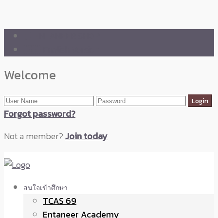
🛒 ENTANEER SHOP
🇬🇧 English Version
Welcome
Forgot password?
Not a member?
Join today
สนใจเข้าศึกษา
TCAS 69
Entaneer Academy