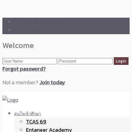
🛒 ENTANEER SHOP
🇬🇧 English Version
Welcome
Forgot password?
Not a member?
Join today
สนใจเข้าศึกษา
TCAS 69
Entaneer Academy