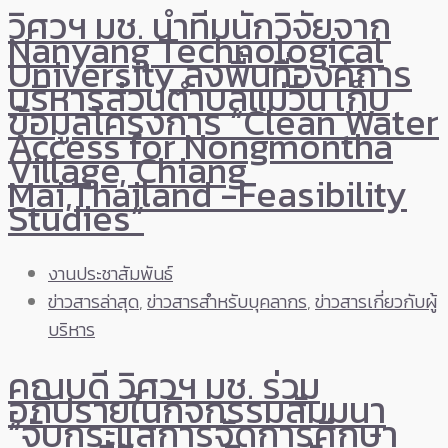
วิศวฯ มช. นำทีมนักวิจัยจาก
Nanyang Technological
University ลงพื้นที่องค์การ
บริหารส่วนตำบลแม่วิน เก็บ
ข้อมูลโครงการ “Clean Water
Access for Nongmontha
Village, Chiang
Mai,Thailand -Feasibility
Studies”
งานประชาสัมพันธ์
ข่าวสารล่าสุด
,
ข่าวสารสำหรับบุคลากร
,
ข่าวสารเกี่ยวกับผู้
บริหาร
คณบดี วิศวฯ มช. ร่วม
อภิปรายในกิจกรรมสัมมนา
“จับกระแสการจัดการศึกษา