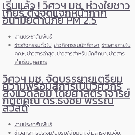
เริ่มแล้ว ! วิศวฯ มช. ห่วงใยชาว
เกียร์ ตั้งจุดแจกหน้ากาก
อนามัยต้านภัย PM 2.5
งานประชาสัมพันธ์
ข่าวกิจกรรมทั่วไป
,
ข่าวกิจกรรมนักศึกษา
,
ข่าวสารภายใน
คณะ
,
ข่าวสารล่าสุด
,
ข่าวสารสำหรับนักศึกษา
,
ข่าวสาร
สำหรับบุคลากร
วิศวฯ มช. จัดบรรยายเตรียม
ความพร้อมสู่การเป็นวิศวกร
สิ่งแวดล้อม โดยศาสตราจารย์
กิตติคุณ ดร.ธงชัย พรรณ
สวัสดิ์
งานประชาสัมพันธ์
ข่าวสารการประชุม/อบรม/สัมมนา
,
ข่าวสารงานวิจัย
,