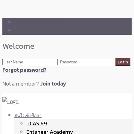
🛒 ENTANEER SHOP
🇬🇧 English Version
Welcome
Forgot password?
Not a member?
Join today
สนใจเข้าศึกษา
TCAS 69
Entaneer Academy