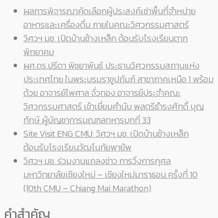
ผลการพิจารณาคัดเลือกผู้ประสงค์เช่าพื้นที่จำหน่าย
อาหารและเครื่องดื่ม ภายในคณะวิศวกรรมศาสตร์
วิศวฯ มช. เปิดบ้านช้างเหล็ก ต้อนรับโรงเรียนตาก
พิทยาคม
ผศ.ดร.ปรีดา พิชยาพันธ์ ประธานวิศวกรรมสถานแห่ง
ประเทศไทย ในพระบรมราชูปถัมภ์ สาขาภาคเหนือ 1 พร้อม
ด้วย อาจารย์ไพศาล จั่วทอง อาจารย์ประจำคณะ
วิศวกรรมศาสตร์ เข้าเยี่ยมคำนับ พลตรีธำรงศักดิ์ บุญ
ทักษ์ ผู้บัญชาการมณฑลทหารบกที่ 33
Site Visit ENG CMU: วิศวฯ มช. เปิดบ้านช้างเหล็ก
ต้อนรับโรงเรียนวัฒโนทัยพายัพ
วิศวฯ มช. ร่วมงานแถลงข่าว การวิ่งการกุศล
มหาวิทยาลัยเชียงใหม่ – เชียงใหม่มาราธอน ครั้งที่ 10
(10th CMU – Chiang Mai Marathon)
คำสำคัญ